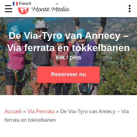
French
De Via-Tyro van Annecy –
Via ferrata en tokkelbanen
69€ / pers
Reserveer nu
Accueil
»
Via Ferrrata
»
De Via-Tyro van Annecy – Via
ferrata en tokkelbanen