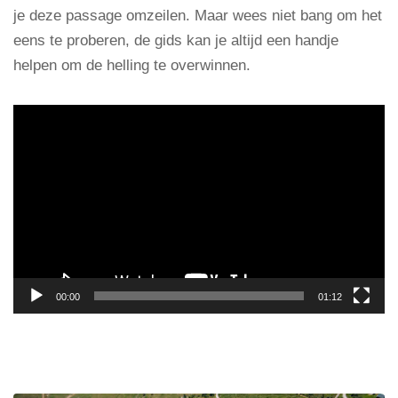
je deze passage omzeilen. Maar wees niet bang om het
eens te proberen, de gids kan je altijd een handje
helpen om de helling te overwinnen.
Videospeler
00:00
01:12