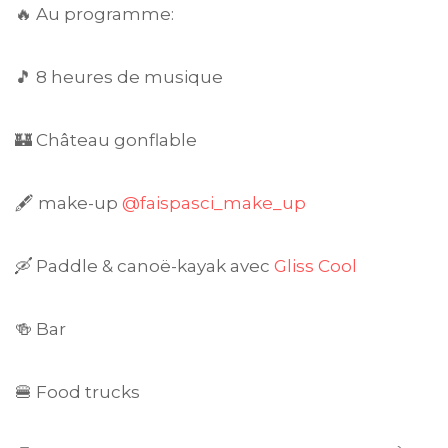
🔥 Au programme:
🎵 8 heures de musique
🏰 Château gonflable
🖋️ make-up
@faispasci_make_up
🛶 Paddle & canoë-kayak avec
Gliss Cool
🍻 Bar
🍔 Food trucks