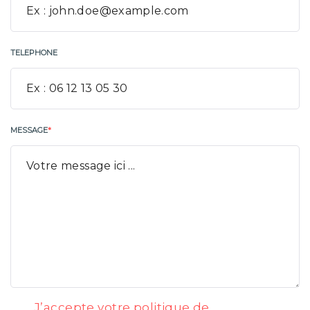
sortie rafting à
Annecy
TELEPHONE
Pour profiter pleinement du
rafting à Annecy
,
quelques conseils pratiques facilitent
l’organisation. Avant de partir, il faut prévoir un
MESSAGE
*
maillot de bain, une serviette et
éventuellement de quoi sécuriser ses lunettes.
Sur place, l’équipe fournit tout l’équipement
nécessaire : combinaison intégrale, casque,
bottillons, gilet et pagaie.
L’encadrement par des professionnels assure
sécurité et confort. Les guides accompagnent
chaque groupe, expliquent les consignes et
J’accepte votre politique de