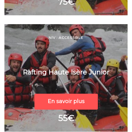
75€
NIV : ACCESSIBLE
Rafting Haute Isère Junior
En savoir plus
55€