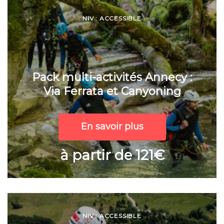
NIV : ACCESSIBLE
Pack multi-activités Annecy :
Via Ferrata et Canyoning
En savoir plus
à partir de 121€
NIV : ACCESSIBLE