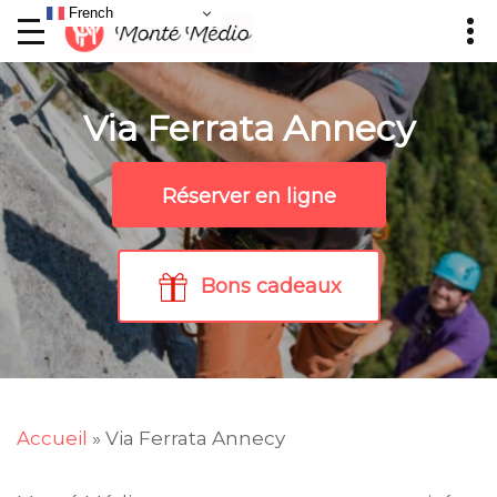
French
Via Ferrata Annecy
Réserver en ligne
Bons cadeaux
Accueil
»
Via Ferrata Annecy