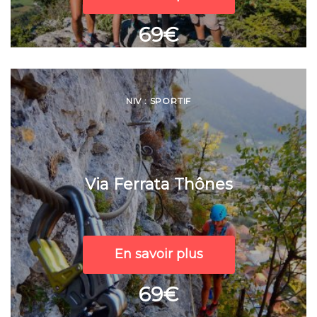
69€
NIV : SPORTIF
Via Ferrata Thônes
En savoir plus
69€