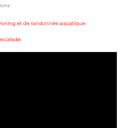
ons :
yoning et de randonnée aquatique
’escalade