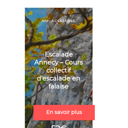
NIV : ACCESSIBLE
Escalade
Annecy – Cours
collectif
d’escalade en
falaise
En savoir plus