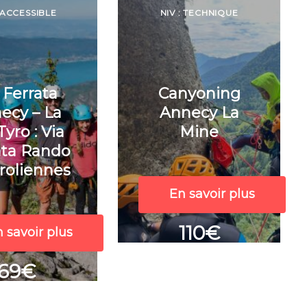
: ACCESSIBLE
NIV : TECHNIQUE
 Ferrata
Canyoning
ecy – La
Annecy La
Tyro : Via
Mine
ata Rando
yroliennes
En savoir plus
110€
 savoir plus
69€