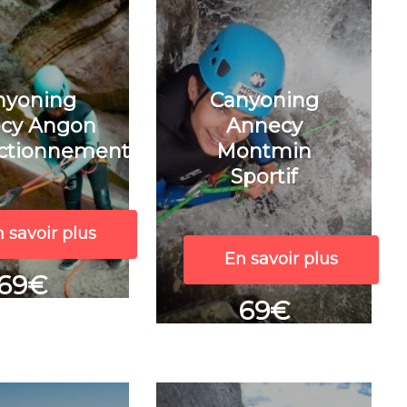
nyoning
Canyoning
cy Angon
Annecy
ectionnement
Montmin
Sportif
 savoir plus
En savoir plus
69€
69€