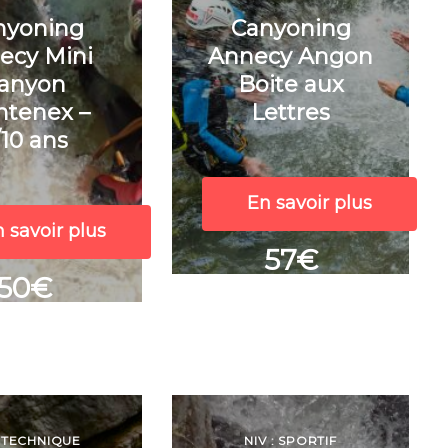
nyoning
Canyoning
ecy Mini
Annecy Angon
anyon
Boite aux
ntenex –
Lettres
/10 ans
En savoir plus
 savoir plus
57€
50€
: TECHNIQUE
NIV : SPORTIF