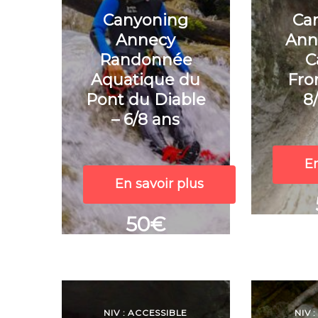
Canyoning
Ca
Annecy
Ann
Randonnée
C
Aquatique du
Fro
Pont du Diable
8
– 6/8 ans
En
En savoir plus
50€
NIV : ACCESSIBLE
NIV 