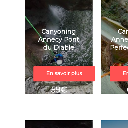
Canyoning
Ca
Annecy Pont
Anne
du Diable
Perf
En savoir plus
En
59€