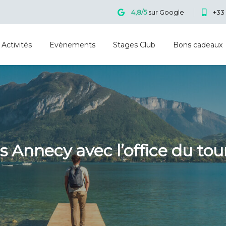
4,8/5
sur Google
+33 
Activités
Evènements
Stages Club
Bons cadeaux
 Annecy avec l’office du to