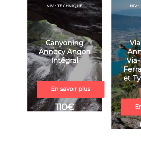
NIV : TECHNIQUE
NIV 
Canyoning
Via
Annecy Angon
Ann
Intégral
Via-
Ferr
et T
En savoir plus
110€
En