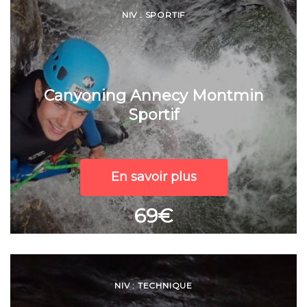
NIV : SPORTIF
Canyoning Annecy Montmin
Sportif
En savoir plus
69€
NIV : TECHNIQUE