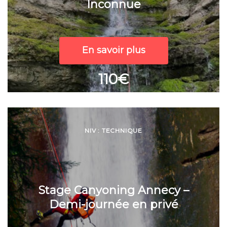
Inconnue
En savoir plus
110€
NIV : TECHNIQUE
Stage Canyoning Annecy –
Demi-journée en privé