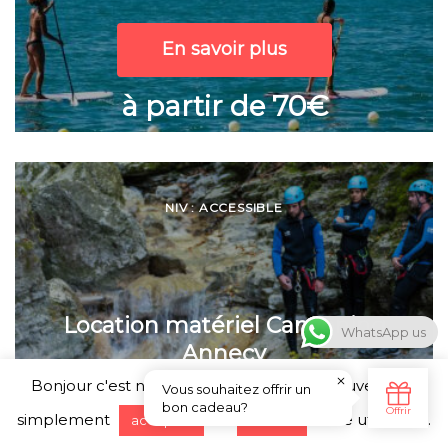
En savoir plus
à partir de 70€
NIV : ACCESSIBLE
Location matériel Canyoning
WhatsApp us
Annecy
Bonjour c'est nous ... les Cookies ! Vous pouvez tout
simplement
ou
notre utilisation.
accepter
refuser
En savoir plus