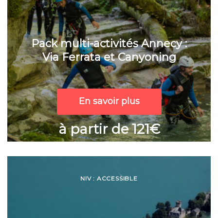
Pack multi-activités Annecy :
Via Ferrata et Canyoning
En savoir plus
à partir de 121€
NIV : ACCESSIBLE