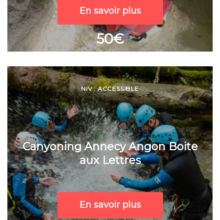
En savoir plus
50€
NIV : ACCESSIBLE
Canyoning Annecy Angon Boite
aux Lettres
En savoir plus