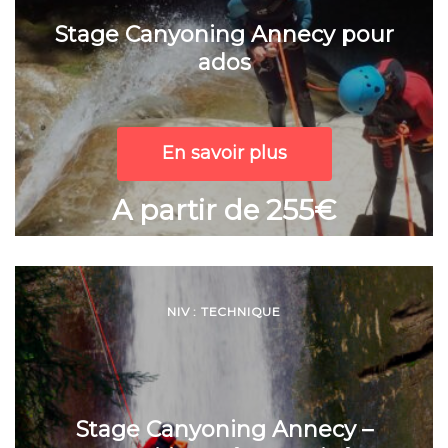
Stage Canyoning Annecy pour
ados
En savoir plus
A partir de 255€
NIV : TECHNIQUE
Stage Canyoning Annecy –