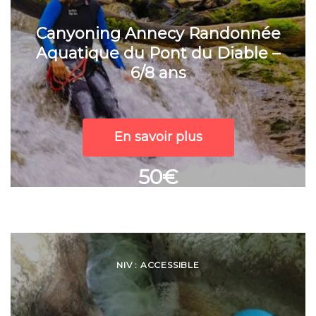
Canyoning Annecy Randonnée
Aquatique du Pont du Diable –
6/8 ans
En savoir plus
50€
NIV : ACCESSIBLE