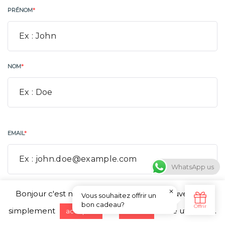
PRÉNOM
*
NOM
*
EMAIL
*
WhatsApp us
TELEPHONE
Bonjour c'est nous ... les Cookies ! Vous pouvez tout
simplement
ou
notre utilisation.
accepter
refuser