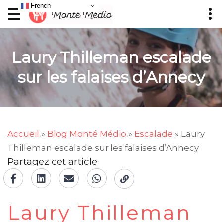
French
Laury Thilleman escalade
sur les falaises d’Annecy
Accueil
»
Blog Monté Médio
»
Escalade
»
Laury
Thilleman escalade sur les falaises d’Annecy
Partagez cet article
Laury Thilleman