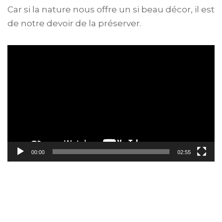
Car si la nature nous offre un si beau décor, il est
de notre devoir de la préserver.
Lecteur
vidéo
00:00
02:55