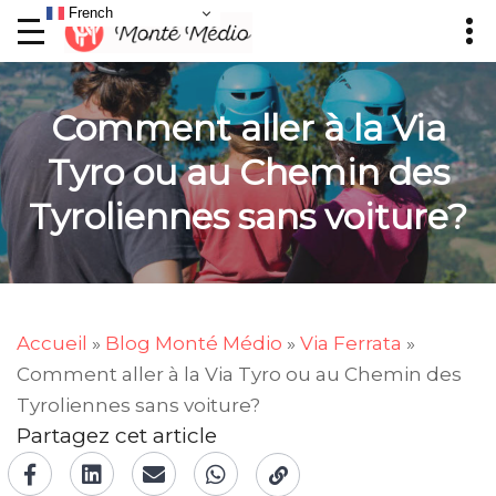
French
Comment aller à la Via
Tyro ou au Chemin des
Tyroliennes sans voiture?
Accueil
»
Blog Monté Médio
»
Via Ferrata
»
Comment aller à la Via Tyro ou au Chemin des
Tyroliennes sans voiture?
Partagez cet article