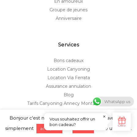
En amoureux
Groupe de jeunes
Anniversaire
Services
Bons cadeaux
Location Canyoning
Location Via Ferrata
Assurance annulation
Blog
WhatsApp us
Tarifs Canyoning Annecy Monté Médio
A propos
Bonjour c'est nous ... les Cookies ! Vous pouvez tout
simplement
ou
notre utilisation.
accepter
refuser
Démarche éco-responsable