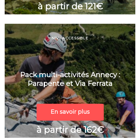
à partir de 121€
NIV : ACCESSIBLE
Pack multi-activités Annecy :
Parapente et Via Ferrata
En savoir plus
à partir de 162€