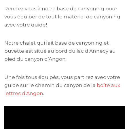
Rendez vous à notre base de canyoning pour
vous équiper de tout le matériel de canyoning
avec votre guide!
Notre chalet qui fait base de canyoning et
buvette est situé au bord du lac d’Annecy au
pied du canyon d’Angon.
Une fois tous équipés, vous partirez avec votre
guide sur le chemin du canyon de la
boîte aux
lettres d’Angon
.
Lecteur
vidéo