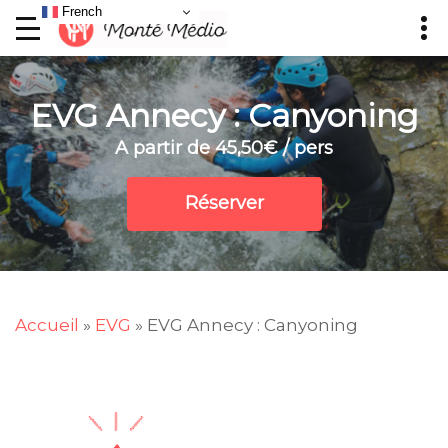
French
EVG Annecy : Canyoning
A partir de 45,50€ / pers
Réserver
Accueil
»
EVG
»
EVG Annecy : Canyoning