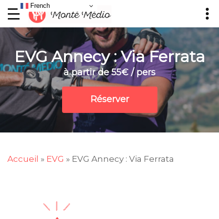
French
EVG Annecy : Via Ferrata
à partir de 55€ / pers
Réserver
Accueil
»
EVG
»
EVG Annecy : Via Ferrata