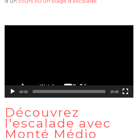
d’un
cours ou un stage d’escalade
.
Lecteur
vidéo
00:00
25:05
Découvrez
l'escalade avec
Monté Médio