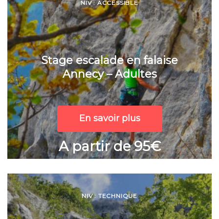
NIV : ACCESSIBLE
Stage escalade en falaise
Annecy – Adultes
En savoir plus
A partir de 95€
NIV : TECHNIQUE