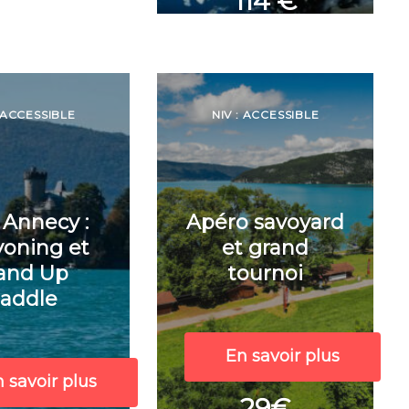
114 €
: ACCESSIBLE
NIV : ACCESSIBLE
Annecy :
Apéro savoyard
oning et
et grand
and Up
tournoi
addle
En savoir plus
 savoir plus
29€