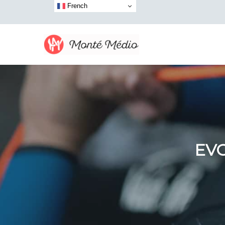
French
EVG