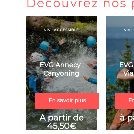
Découvrez nos 
NIV : ACCESSIBLE
NIV 
EVG Annecy :
EVG 
Canyoning
Via
En savoir plus
En
A partir de
à p
45,50€