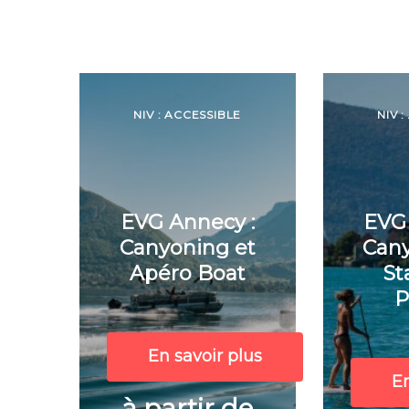
NIV : ACCESSIBLE
NIV 
EVG Annecy :
EVG 
Canyoning et
Cany
Apéro Boat
St
P
En savoir plus
En
à partir de