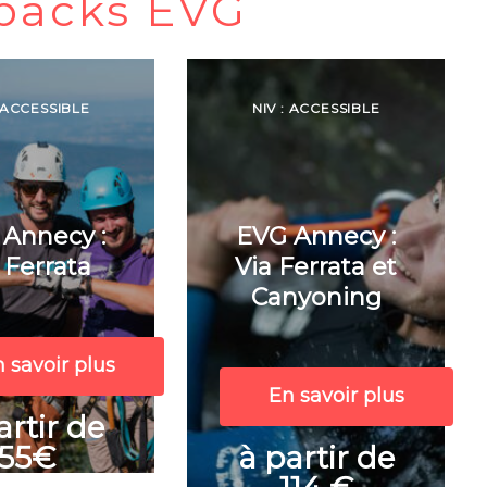
packs EVG
: ACCESSIBLE
NIV : ACCESSIBLE
Annecy :
EVG Annecy :
 Ferrata
Via Ferrata et
Canyoning
 savoir plus
En savoir plus
artir de
55€
à partir de