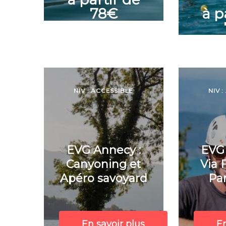
78€
à p
NIV : ACCESSIBLE
NIV 
EVG Annecy :
EVG 
Canyoning et
Via 
Apéro savoyard
Pa
En savoir plus
En