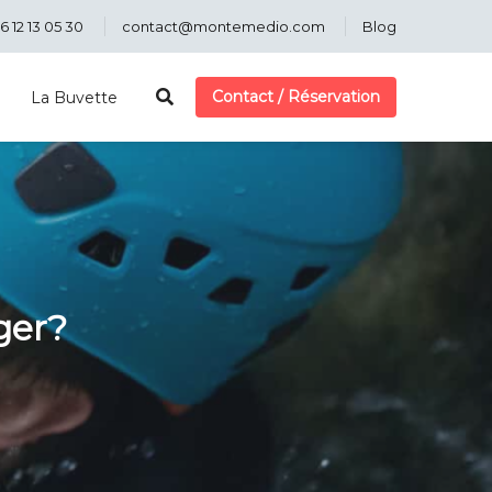
6 12 13 05 30
contact@montemedio.com
Blog
Contact / Réservation
La Buvette
ger?