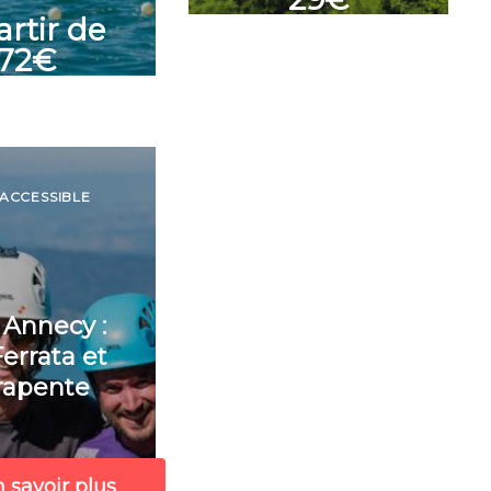
artir de
72€
: ACCESSIBLE
Annecy :
Ferrata et
rapente
 savoir plus