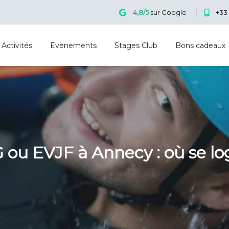
4,8/5
sur Google
+33 
Activités
Evènements
Stages Club
Bons cadeaux
 ou EVJF à Annecy : où se lo